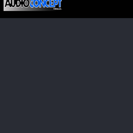
Audioconcept
021.320.10.06
Ch. des Sauges 14
1025 St-Sulpice
Suisse
Uniquement sur rendez-vous.
Menu principal
Légal
Accueil
Conditions d'utilisation
À propos de
Politique de confidentialité
Contact
Copyright, tous droits réservés