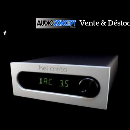
Vente & Déstoc
Accueil
Amplificateur Bel Canto S 300i